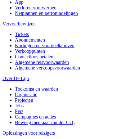
App
Verloren voorwerpen
Netplannen en perronindelingen
Vervoerbewijzen
Tickets
Abonnementen
Kortingen en voordeeltarieven
Verkooppunten
Contactloos betalen
Algemene reisvoorwaarden
Algemene verkoopsvoorwaarden
Over De Lijn
Toekomst en waarden
Organisatie
Projecten
Jobs
Pers
Campagnes en acties
Beweeg mee naar minder CO₂
Oplossingen voor reizigers