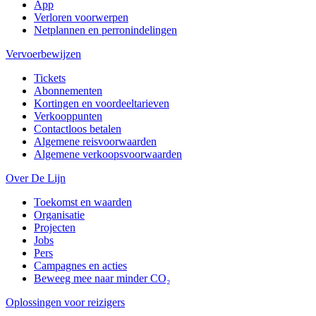
App
Verloren voorwerpen
Netplannen en perronindelingen
Vervoerbewijzen
Tickets
Abonnementen
Kortingen en voordeeltarieven
Verkooppunten
Contactloos betalen
Algemene reisvoorwaarden
Algemene verkoopsvoorwaarden
Over De Lijn
Toekomst en waarden
Organisatie
Projecten
Jobs
Pers
Campagnes en acties
Beweeg mee naar minder CO₂
Oplossingen voor reizigers