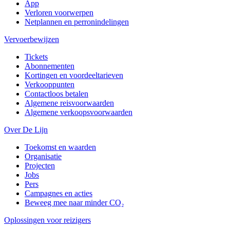
App
Verloren voorwerpen
Netplannen en perronindelingen
Vervoerbewijzen
Tickets
Abonnementen
Kortingen en voordeeltarieven
Verkooppunten
Contactloos betalen
Algemene reisvoorwaarden
Algemene verkoopsvoorwaarden
Over De Lijn
Toekomst en waarden
Organisatie
Projecten
Jobs
Pers
Campagnes en acties
Beweeg mee naar minder CO₂
Oplossingen voor reizigers