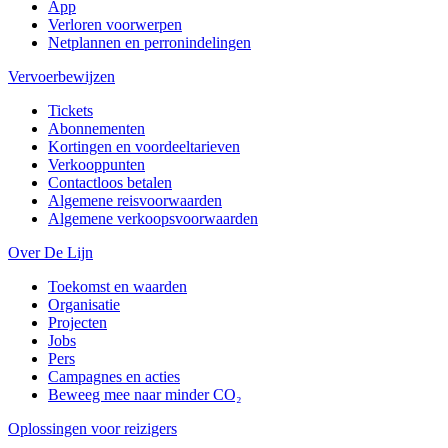
App
Verloren voorwerpen
Netplannen en perronindelingen
Vervoerbewijzen
Tickets
Abonnementen
Kortingen en voordeeltarieven
Verkooppunten
Contactloos betalen
Algemene reisvoorwaarden
Algemene verkoopsvoorwaarden
Over De Lijn
Toekomst en waarden
Organisatie
Projecten
Jobs
Pers
Campagnes en acties
Beweeg mee naar minder CO₂
Oplossingen voor reizigers