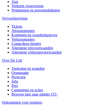
App
Verloren voorwerpen
Netplannen en perronindelingen
Vervoerbewijzen
Tickets
Abonnementen
Kortingen en voordeeltarieven
Verkooppunten
Contactloos betalen
Algemene reisvoorwaarden
Algemene verkoopsvoorwaarden
Over De Lijn
Toekomst en waarden
Organisatie
Projecten
Jobs
Pers
Campagnes en acties
Beweeg mee naar minder CO₂
Oplossingen voor reizigers