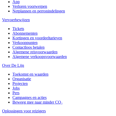
App
Verloren voorwerpen
Netplannen en perronindelingen
Vervoerbewijzen
Tickets
Abonnementen
Kortingen en voordeeltarieven
Verkooppunten
Contactloos betalen
Algemene reisvoorwaarden
Algemene verkoopsvoorwaarden
Over De Lijn
Toekomst en waarden
Organisatie
Projecten
Jobs
Pers
Campagnes en acties
Beweeg mee naar minder CO₂
Oplossingen voor reizigers