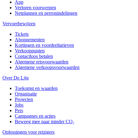
App
Verloren voorwerpen
Netplannen en perronindelingen
Vervoerbewijzen
Tickets
Abonnementen
Kortingen en voordeeltarieven
Verkooppunten
Contactloos betalen
Algemene reisvoorwaarden
Algemene verkoopsvoorwaarden
Over De Lijn
Toekomst en waarden
Organisatie
Projecten
Jobs
Pers
Campagnes en acties
Beweeg mee naar minder CO₂
Oplossingen voor reizigers