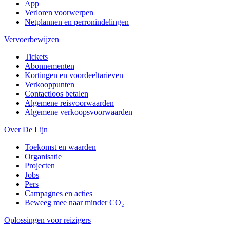
App
Verloren voorwerpen
Netplannen en perronindelingen
Vervoerbewijzen
Tickets
Abonnementen
Kortingen en voordeeltarieven
Verkooppunten
Contactloos betalen
Algemene reisvoorwaarden
Algemene verkoopsvoorwaarden
Over De Lijn
Toekomst en waarden
Organisatie
Projecten
Jobs
Pers
Campagnes en acties
Beweeg mee naar minder CO₂
Oplossingen voor reizigers