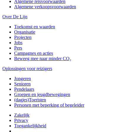
Algemene reisvoorwaarden
Algemene verkoopsvoorwaarden
Over De Lijn
Toekomst en waarden
Organisatie
Projecten
Jobs
Pers
Campagnes en acties
Beweeg mee naar minder CO₂
Oplossingen voor reizigers
Jongeren
Senioren
Pendelaars
Groepen en jeugdbewegingen
(dagjes)Toeristen
Personen met beperking of begeleider
Zakelijk
Privacy
Toegankelijkheid