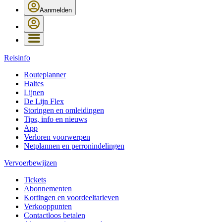
Aanmelden
Reisinfo
Routeplanner
Haltes
Lijnen
De Lijn Flex
Storingen en omleidingen
Tips, info en nieuws
App
Verloren voorwerpen
Netplannen en perronindelingen
Vervoerbewijzen
Tickets
Abonnementen
Kortingen en voordeeltarieven
Verkooppunten
Contactloos betalen