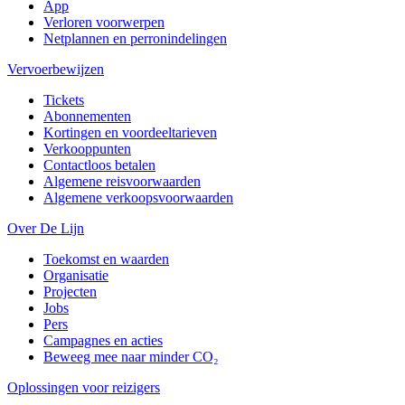
App
Verloren voorwerpen
Netplannen en perronindelingen
Vervoerbewijzen
Tickets
Abonnementen
Kortingen en voordeeltarieven
Verkooppunten
Contactloos betalen
Algemene reisvoorwaarden
Algemene verkoopsvoorwaarden
Over De Lijn
Toekomst en waarden
Organisatie
Projecten
Jobs
Pers
Campagnes en acties
Beweeg mee naar minder CO₂
Oplossingen voor reizigers