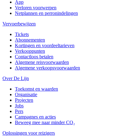
App
Verloren voorwerpen
Netplannen en perronindelingen
Vervoerbewijzen
Tickets
Abonnementen
Kortingen en voordeeltarieven
Verkooppunten
Contactloos betalen
Algemene reisvoorwaarden
Algemene verkoopsvoorwaarden
Over De Lijn
Toekomst en waarden
Organisatie
Projecten
Jobs
Pers
Campagnes en acties
Beweeg mee naar minder CO₂
Oplossingen voor reizigers