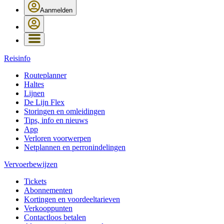
Aanmelden
Reisinfo
Routeplanner
Haltes
Lijnen
De Lijn Flex
Storingen en omleidingen
Tips, info en nieuws
App
Verloren voorwerpen
Netplannen en perronindelingen
Vervoerbewijzen
Tickets
Abonnementen
Kortingen en voordeeltarieven
Verkooppunten
Contactloos betalen