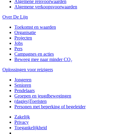
Algemene reisvoorwaarden
Algemene verkoopsvoorwaarden
Over De Lijn
Toekomst en waarden
Organisatie
Projecten
Jobs
Pers
Campagnes en acties
Beweeg mee naar minder CO₂
Oplossingen voor reizigers
Jongeren
Senioren
Pendelaars
Groepen en jeugdbewegingen
(dagjes)Toeristen
Personen met beperking of begeleider
Zakelijk
Privacy
Toegankelijkheid