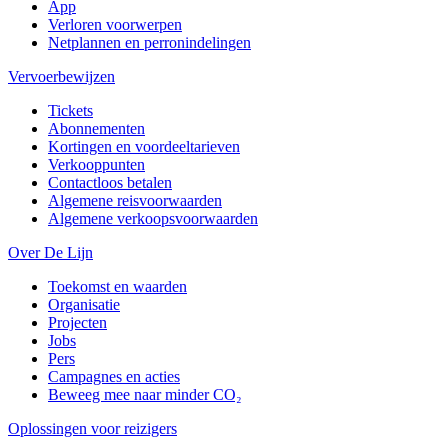
App
Verloren voorwerpen
Netplannen en perronindelingen
Vervoerbewijzen
Tickets
Abonnementen
Kortingen en voordeeltarieven
Verkooppunten
Contactloos betalen
Algemene reisvoorwaarden
Algemene verkoopsvoorwaarden
Over De Lijn
Toekomst en waarden
Organisatie
Projecten
Jobs
Pers
Campagnes en acties
Beweeg mee naar minder CO₂
Oplossingen voor reizigers