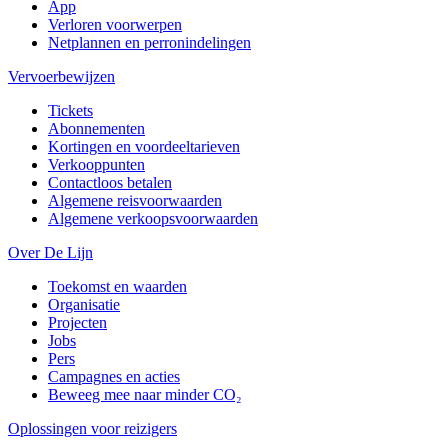
App
Verloren voorwerpen
Netplannen en perronindelingen
Vervoerbewijzen
Tickets
Abonnementen
Kortingen en voordeeltarieven
Verkooppunten
Contactloos betalen
Algemene reisvoorwaarden
Algemene verkoopsvoorwaarden
Over De Lijn
Toekomst en waarden
Organisatie
Projecten
Jobs
Pers
Campagnes en acties
Beweeg mee naar minder CO₂
Oplossingen voor reizigers