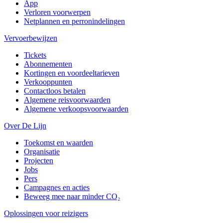
App
Verloren voorwerpen
Netplannen en perronindelingen
Vervoerbewijzen
Tickets
Abonnementen
Kortingen en voordeeltarieven
Verkooppunten
Contactloos betalen
Algemene reisvoorwaarden
Algemene verkoopsvoorwaarden
Over De Lijn
Toekomst en waarden
Organisatie
Projecten
Jobs
Pers
Campagnes en acties
Beweeg mee naar minder CO₂
Oplossingen voor reizigers