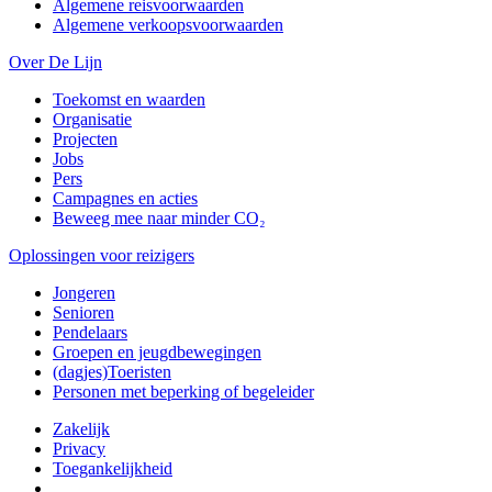
Algemene reisvoorwaarden
Algemene verkoopsvoorwaarden
Over De Lijn
Toekomst en waarden
Organisatie
Projecten
Jobs
Pers
Campagnes en acties
Beweeg mee naar minder CO₂
Oplossingen voor reizigers
Jongeren
Senioren
Pendelaars
Groepen en jeugdbewegingen
(dagjes)Toeristen
Personen met beperking of begeleider
Zakelijk
Privacy
Toegankelijkheid