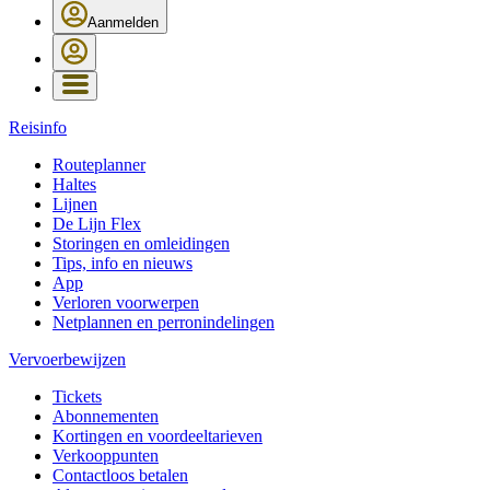
Aanmelden
Reisinfo
Routeplanner
Haltes
Lijnen
De Lijn Flex
Storingen en omleidingen
Tips, info en nieuws
App
Verloren voorwerpen
Netplannen en perronindelingen
Vervoerbewijzen
Tickets
Abonnementen
Kortingen en voordeeltarieven
Verkooppunten
Contactloos betalen