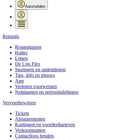
Aanmelden
Reisinfo
Routeplanner
Haltes
Lijnen
De Lijn Flex
Storingen en omleidingen
Tips, info en nieuws
App
Verloren voorwerpen
Netplannen en perronindelingen
Vervoerbewijzen
Tickets
Abonnementen
Kortingen en voordeeltarieven
Verkooppunten
Contactloos betalen