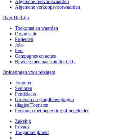
Algemene reisvoorwaarden
Algemene verkoopsvoorwaarden
Over De Lijn
Toekomst en waarden
Organisatie
Projecten
Jobs
Pers
Campagnes en acties
Beweeg mee naar minder CO₂
Oplossingen voor reizigers
Jongeren
Senioren
Pendelaars
Groepen en jeugdbewegingen
(dagjes)Toeristen
Personen met beperking of begeleider
Zakelijk
Privacy
Toegankelijkheid