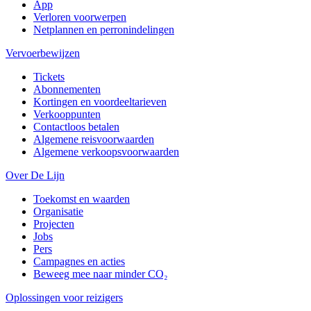
App
Verloren voorwerpen
Netplannen en perronindelingen
Vervoerbewijzen
Tickets
Abonnementen
Kortingen en voordeeltarieven
Verkooppunten
Contactloos betalen
Algemene reisvoorwaarden
Algemene verkoopsvoorwaarden
Over De Lijn
Toekomst en waarden
Organisatie
Projecten
Jobs
Pers
Campagnes en acties
Beweeg mee naar minder CO₂
Oplossingen voor reizigers