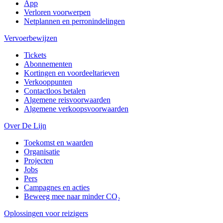
App
Verloren voorwerpen
Netplannen en perronindelingen
Vervoerbewijzen
Tickets
Abonnementen
Kortingen en voordeeltarieven
Verkooppunten
Contactloos betalen
Algemene reisvoorwaarden
Algemene verkoopsvoorwaarden
Over De Lijn
Toekomst en waarden
Organisatie
Projecten
Jobs
Pers
Campagnes en acties
Beweeg mee naar minder CO₂
Oplossingen voor reizigers