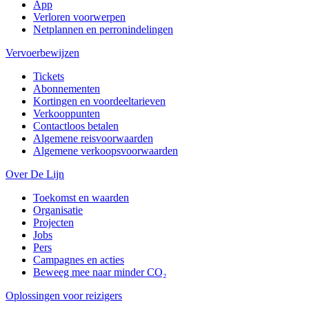
App
Verloren voorwerpen
Netplannen en perronindelingen
Vervoerbewijzen
Tickets
Abonnementen
Kortingen en voordeeltarieven
Verkooppunten
Contactloos betalen
Algemene reisvoorwaarden
Algemene verkoopsvoorwaarden
Over De Lijn
Toekomst en waarden
Organisatie
Projecten
Jobs
Pers
Campagnes en acties
Beweeg mee naar minder CO₂
Oplossingen voor reizigers