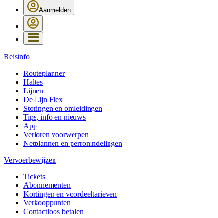
Aanmelden
Reisinfo
Routeplanner
Haltes
Lijnen
De Lijn Flex
Storingen en omleidingen
Tips, info en nieuws
App
Verloren voorwerpen
Netplannen en perronindelingen
Vervoerbewijzen
Tickets
Abonnementen
Kortingen en voordeeltarieven
Verkooppunten
Contactloos betalen