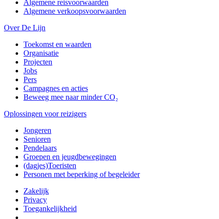
Algemene reisvoorwaarden
Algemene verkoopsvoorwaarden
Over De Lijn
Toekomst en waarden
Organisatie
Projecten
Jobs
Pers
Campagnes en acties
Beweeg mee naar minder CO₂
Oplossingen voor reizigers
Jongeren
Senioren
Pendelaars
Groepen en jeugdbewegingen
(dagjes)Toeristen
Personen met beperking of begeleider
Zakelijk
Privacy
Toegankelijkheid