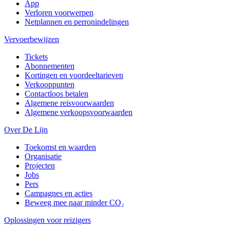
App
Verloren voorwerpen
Netplannen en perronindelingen
Vervoerbewijzen
Tickets
Abonnementen
Kortingen en voordeeltarieven
Verkooppunten
Contactloos betalen
Algemene reisvoorwaarden
Algemene verkoopsvoorwaarden
Over De Lijn
Toekomst en waarden
Organisatie
Projecten
Jobs
Pers
Campagnes en acties
Beweeg mee naar minder CO₂
Oplossingen voor reizigers