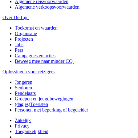
Algemene reisvoorwaarden
Algemene verkoopsvoorwaarden
Over De Lijn
Toekomst en waarden
Organisatie
Projecten
Jobs
Pers
Campagnes en acties
Beweeg mee naar minder CO₂
Oplossingen voor reizigers
Jongeren
Senioren
Pendelaars
Groepen en jeugdbewegingen
(dagjes)Toeristen
Personen met beperking of begeleider
Zakelijk
Privacy
Toegankelijkheid