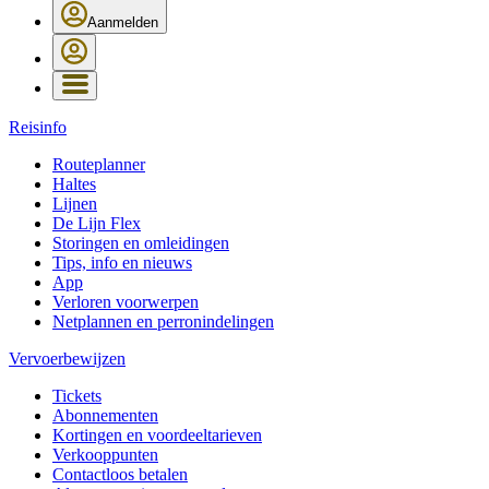
Aanmelden
Reisinfo
Routeplanner
Haltes
Lijnen
De Lijn Flex
Storingen en omleidingen
Tips, info en nieuws
App
Verloren voorwerpen
Netplannen en perronindelingen
Vervoerbewijzen
Tickets
Abonnementen
Kortingen en voordeeltarieven
Verkooppunten
Contactloos betalen