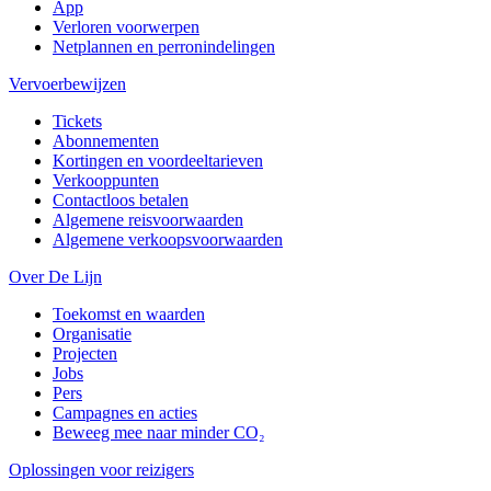
App
Verloren voorwerpen
Netplannen en perronindelingen
Vervoerbewijzen
Tickets
Abonnementen
Kortingen en voordeeltarieven
Verkooppunten
Contactloos betalen
Algemene reisvoorwaarden
Algemene verkoopsvoorwaarden
Over De Lijn
Toekomst en waarden
Organisatie
Projecten
Jobs
Pers
Campagnes en acties
Beweeg mee naar minder CO₂
Oplossingen voor reizigers