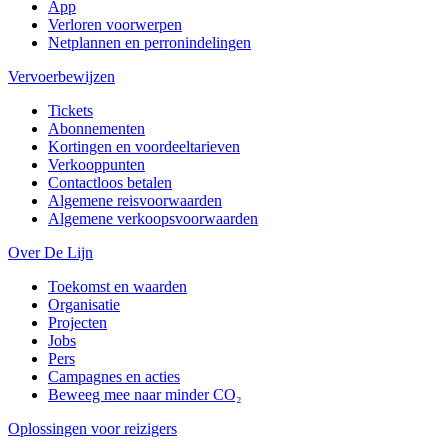
App
Verloren voorwerpen
Netplannen en perronindelingen
Vervoerbewijzen
Tickets
Abonnementen
Kortingen en voordeeltarieven
Verkooppunten
Contactloos betalen
Algemene reisvoorwaarden
Algemene verkoopsvoorwaarden
Over De Lijn
Toekomst en waarden
Organisatie
Projecten
Jobs
Pers
Campagnes en acties
Beweeg mee naar minder CO₂
Oplossingen voor reizigers