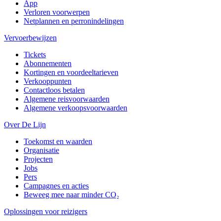
App
Verloren voorwerpen
Netplannen en perronindelingen
Vervoerbewijzen
Tickets
Abonnementen
Kortingen en voordeeltarieven
Verkooppunten
Contactloos betalen
Algemene reisvoorwaarden
Algemene verkoopsvoorwaarden
Over De Lijn
Toekomst en waarden
Organisatie
Projecten
Jobs
Pers
Campagnes en acties
Beweeg mee naar minder CO₂
Oplossingen voor reizigers