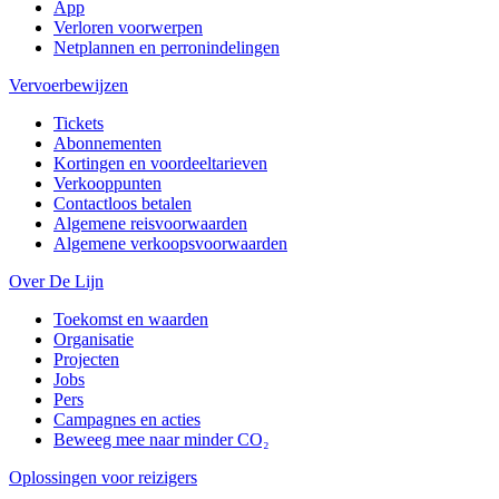
App
Verloren voorwerpen
Netplannen en perronindelingen
Vervoerbewijzen
Tickets
Abonnementen
Kortingen en voordeeltarieven
Verkooppunten
Contactloos betalen
Algemene reisvoorwaarden
Algemene verkoopsvoorwaarden
Over De Lijn
Toekomst en waarden
Organisatie
Projecten
Jobs
Pers
Campagnes en acties
Beweeg mee naar minder CO₂
Oplossingen voor reizigers