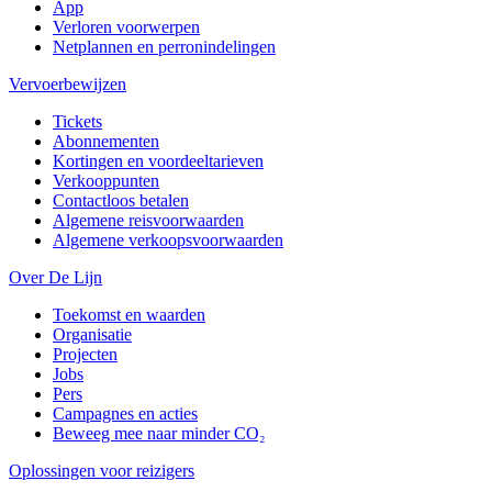
App
Verloren voorwerpen
Netplannen en perronindelingen
Vervoerbewijzen
Tickets
Abonnementen
Kortingen en voordeeltarieven
Verkooppunten
Contactloos betalen
Algemene reisvoorwaarden
Algemene verkoopsvoorwaarden
Over De Lijn
Toekomst en waarden
Organisatie
Projecten
Jobs
Pers
Campagnes en acties
Beweeg mee naar minder CO₂
Oplossingen voor reizigers