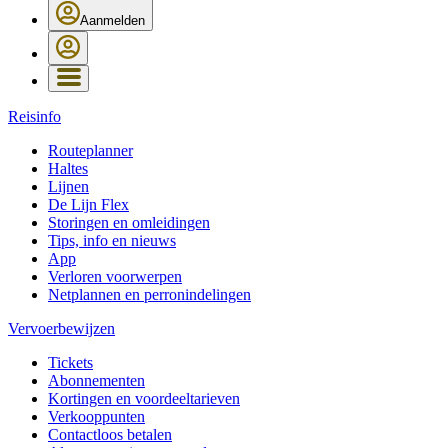
Aanmelden
Reisinfo
Routeplanner
Haltes
Lijnen
De Lijn Flex
Storingen en omleidingen
Tips, info en nieuws
App
Verloren voorwerpen
Netplannen en perronindelingen
Vervoerbewijzen
Tickets
Abonnementen
Kortingen en voordeeltarieven
Verkooppunten
Contactloos betalen