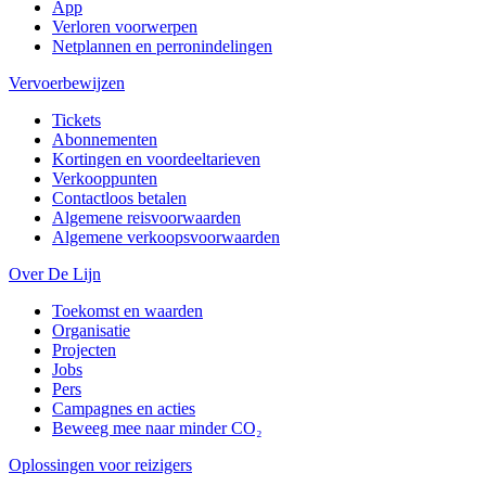
App
Verloren voorwerpen
Netplannen en perronindelingen
Vervoerbewijzen
Tickets
Abonnementen
Kortingen en voordeeltarieven
Verkooppunten
Contactloos betalen
Algemene reisvoorwaarden
Algemene verkoopsvoorwaarden
Over De Lijn
Toekomst en waarden
Organisatie
Projecten
Jobs
Pers
Campagnes en acties
Beweeg mee naar minder CO₂
Oplossingen voor reizigers