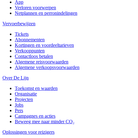
App
Verloren voorwerpen
Netplannen en perronindelingen
Vervoerbewijzen
Tickets
Abonnementen
Kortingen en voordeeltarieven
Verkooppunten
Contactloos betalen
Algemene reisvoorwaarden
Algemene verkoopsvoorwaarden
Over De Lijn
Toekomst en waarden
Organisatie
Projecten
Jobs
Pers
Campagnes en acties
Beweeg mee naar minder CO₂
Oplossingen voor reizigers