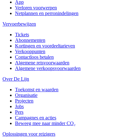
App
Verloren voorwerpen
Netplannen en perronindelingen
Vervoerbewijzen
Tickets
Abonnementen
Kortingen en voordeeltarieven
Verkooppunten
Contactloos betalen
Algemene reisvoorwaarden
Algemene verkoopsvoorwaarden
Over De Lijn
Toekomst en waarden
Organisatie
Projecten
Jobs
Pers
Campagnes en acties
Beweeg mee naar minder CO₂
Oplossingen voor reizigers