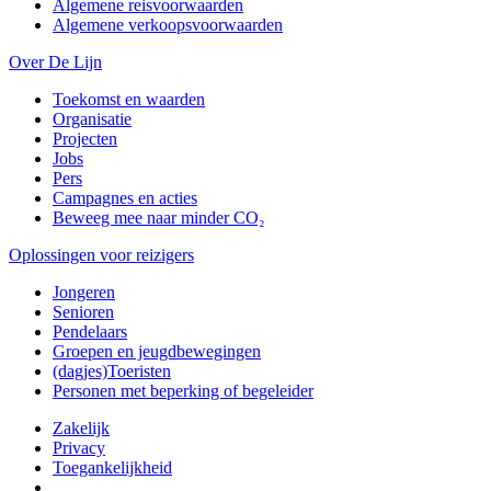
Algemene reisvoorwaarden
Algemene verkoopsvoorwaarden
Over De Lijn
Toekomst en waarden
Organisatie
Projecten
Jobs
Pers
Campagnes en acties
Beweeg mee naar minder CO₂
Oplossingen voor reizigers
Jongeren
Senioren
Pendelaars
Groepen en jeugdbewegingen
(dagjes)Toeristen
Personen met beperking of begeleider
Zakelijk
Privacy
Toegankelijkheid