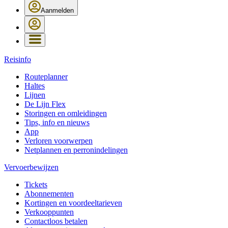
Aanmelden
Reisinfo
Routeplanner
Haltes
Lijnen
De Lijn Flex
Storingen en omleidingen
Tips, info en nieuws
App
Verloren voorwerpen
Netplannen en perronindelingen
Vervoerbewijzen
Tickets
Abonnementen
Kortingen en voordeeltarieven
Verkooppunten
Contactloos betalen