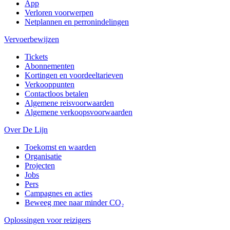
App
Verloren voorwerpen
Netplannen en perronindelingen
Vervoerbewijzen
Tickets
Abonnementen
Kortingen en voordeeltarieven
Verkooppunten
Contactloos betalen
Algemene reisvoorwaarden
Algemene verkoopsvoorwaarden
Over De Lijn
Toekomst en waarden
Organisatie
Projecten
Jobs
Pers
Campagnes en acties
Beweeg mee naar minder CO₂
Oplossingen voor reizigers