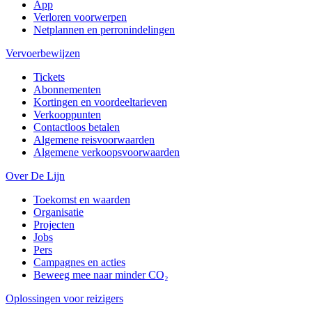
App
Verloren voorwerpen
Netplannen en perronindelingen
Vervoerbewijzen
Tickets
Abonnementen
Kortingen en voordeeltarieven
Verkooppunten
Contactloos betalen
Algemene reisvoorwaarden
Algemene verkoopsvoorwaarden
Over De Lijn
Toekomst en waarden
Organisatie
Projecten
Jobs
Pers
Campagnes en acties
Beweeg mee naar minder CO₂
Oplossingen voor reizigers