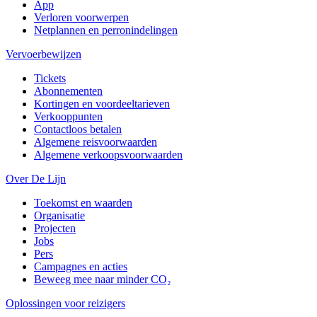
App
Verloren voorwerpen
Netplannen en perronindelingen
Vervoerbewijzen
Tickets
Abonnementen
Kortingen en voordeeltarieven
Verkooppunten
Contactloos betalen
Algemene reisvoorwaarden
Algemene verkoopsvoorwaarden
Over De Lijn
Toekomst en waarden
Organisatie
Projecten
Jobs
Pers
Campagnes en acties
Beweeg mee naar minder CO₂
Oplossingen voor reizigers