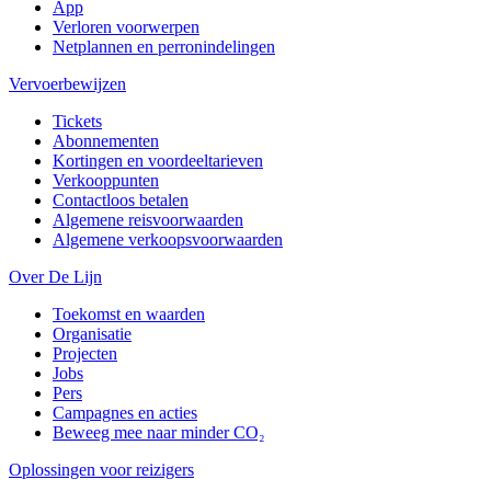
App
Verloren voorwerpen
Netplannen en perronindelingen
Vervoerbewijzen
Tickets
Abonnementen
Kortingen en voordeeltarieven
Verkooppunten
Contactloos betalen
Algemene reisvoorwaarden
Algemene verkoopsvoorwaarden
Over De Lijn
Toekomst en waarden
Organisatie
Projecten
Jobs
Pers
Campagnes en acties
Beweeg mee naar minder CO₂
Oplossingen voor reizigers