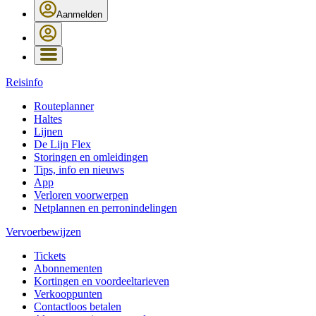
Aanmelden
Reisinfo
Routeplanner
Haltes
Lijnen
De Lijn Flex
Storingen en omleidingen
Tips, info en nieuws
App
Verloren voorwerpen
Netplannen en perronindelingen
Vervoerbewijzen
Tickets
Abonnementen
Kortingen en voordeeltarieven
Verkooppunten
Contactloos betalen