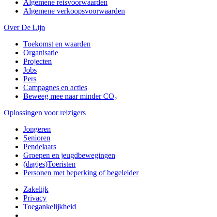
Algemene reisvoorwaarden
Algemene verkoopsvoorwaarden
Over De Lijn
Toekomst en waarden
Organisatie
Projecten
Jobs
Pers
Campagnes en acties
Beweeg mee naar minder CO₂
Oplossingen voor reizigers
Jongeren
Senioren
Pendelaars
Groepen en jeugdbewegingen
(dagjes)Toeristen
Personen met beperking of begeleider
Zakelijk
Privacy
Toegankelijkheid