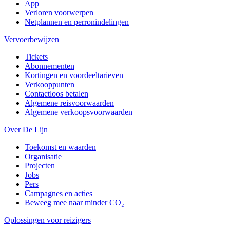
App
Verloren voorwerpen
Netplannen en perronindelingen
Vervoerbewijzen
Tickets
Abonnementen
Kortingen en voordeeltarieven
Verkooppunten
Contactloos betalen
Algemene reisvoorwaarden
Algemene verkoopsvoorwaarden
Over De Lijn
Toekomst en waarden
Organisatie
Projecten
Jobs
Pers
Campagnes en acties
Beweeg mee naar minder CO₂
Oplossingen voor reizigers