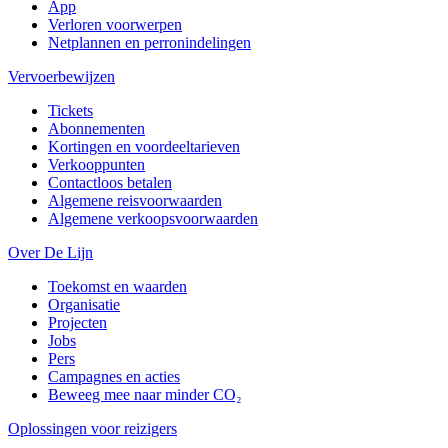
App
Verloren voorwerpen
Netplannen en perronindelingen
Vervoerbewijzen
Tickets
Abonnementen
Kortingen en voordeeltarieven
Verkooppunten
Contactloos betalen
Algemene reisvoorwaarden
Algemene verkoopsvoorwaarden
Over De Lijn
Toekomst en waarden
Organisatie
Projecten
Jobs
Pers
Campagnes en acties
Beweeg mee naar minder CO₂
Oplossingen voor reizigers