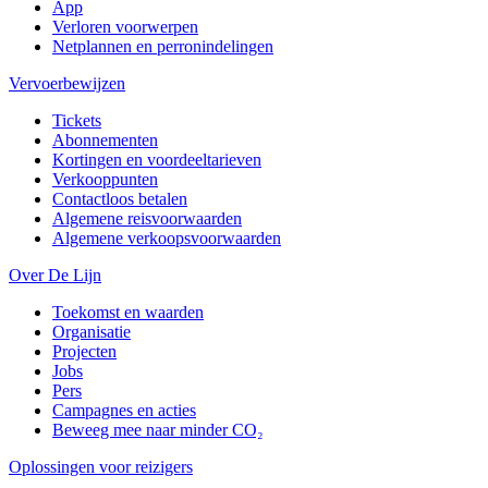
App
Verloren voorwerpen
Netplannen en perronindelingen
Vervoerbewijzen
Tickets
Abonnementen
Kortingen en voordeeltarieven
Verkooppunten
Contactloos betalen
Algemene reisvoorwaarden
Algemene verkoopsvoorwaarden
Over De Lijn
Toekomst en waarden
Organisatie
Projecten
Jobs
Pers
Campagnes en acties
Beweeg mee naar minder CO₂
Oplossingen voor reizigers