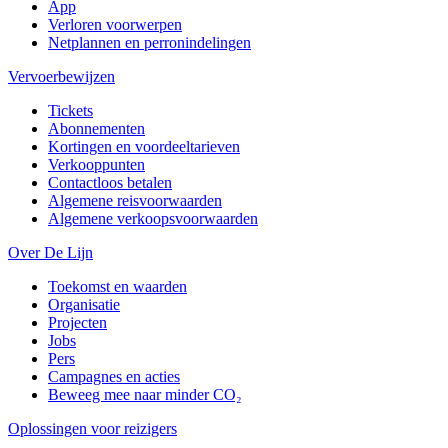
App
Verloren voorwerpen
Netplannen en perronindelingen
Vervoerbewijzen
Tickets
Abonnementen
Kortingen en voordeeltarieven
Verkooppunten
Contactloos betalen
Algemene reisvoorwaarden
Algemene verkoopsvoorwaarden
Over De Lijn
Toekomst en waarden
Organisatie
Projecten
Jobs
Pers
Campagnes en acties
Beweeg mee naar minder CO₂
Oplossingen voor reizigers