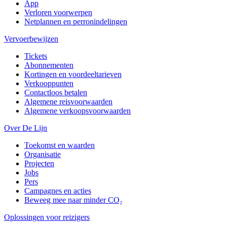
App
Verloren voorwerpen
Netplannen en perronindelingen
Vervoerbewijzen
Tickets
Abonnementen
Kortingen en voordeeltarieven
Verkooppunten
Contactloos betalen
Algemene reisvoorwaarden
Algemene verkoopsvoorwaarden
Over De Lijn
Toekomst en waarden
Organisatie
Projecten
Jobs
Pers
Campagnes en acties
Beweeg mee naar minder CO₂
Oplossingen voor reizigers