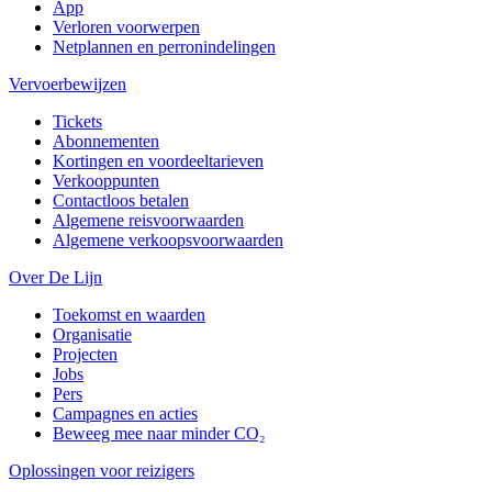
App
Verloren voorwerpen
Netplannen en perronindelingen
Vervoerbewijzen
Tickets
Abonnementen
Kortingen en voordeeltarieven
Verkooppunten
Contactloos betalen
Algemene reisvoorwaarden
Algemene verkoopsvoorwaarden
Over De Lijn
Toekomst en waarden
Organisatie
Projecten
Jobs
Pers
Campagnes en acties
Beweeg mee naar minder CO₂
Oplossingen voor reizigers