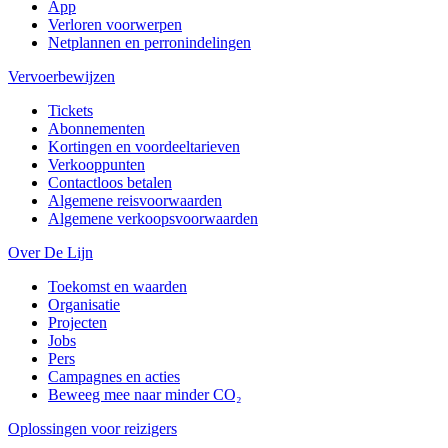
App
Verloren voorwerpen
Netplannen en perronindelingen
Vervoerbewijzen
Tickets
Abonnementen
Kortingen en voordeeltarieven
Verkooppunten
Contactloos betalen
Algemene reisvoorwaarden
Algemene verkoopsvoorwaarden
Over De Lijn
Toekomst en waarden
Organisatie
Projecten
Jobs
Pers
Campagnes en acties
Beweeg mee naar minder CO₂
Oplossingen voor reizigers