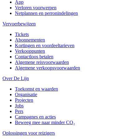
App
Verloren voorwerpen
Netplannen en perronindelingen
Vervoerbewijzen
Tickets
Abonnementen
Kortingen en voordeeltarieven
Verkooppunten
Contactloos betalen
Algemene reisvoorwaarden
Algemene verkoopsvoorwaarden
Over De Lijn
Toekomst en waarden
Organisatie
Projecten
Jobs
Pers
Campagnes en acties
Beweeg mee naar minder CO₂
Oplossingen voor reizigers