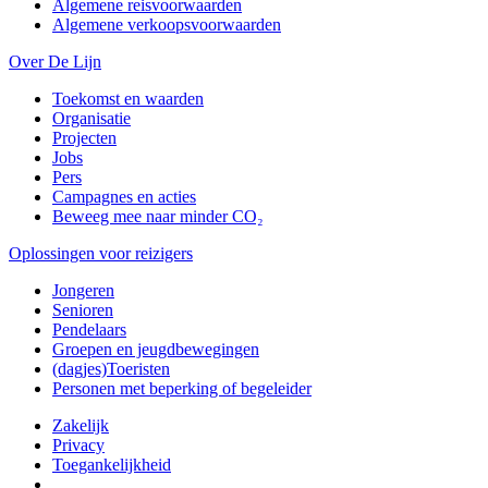
Algemene reisvoorwaarden
Algemene verkoopsvoorwaarden
Over De Lijn
Toekomst en waarden
Organisatie
Projecten
Jobs
Pers
Campagnes en acties
Beweeg mee naar minder CO₂
Oplossingen voor reizigers
Jongeren
Senioren
Pendelaars
Groepen en jeugdbewegingen
(dagjes)Toeristen
Personen met beperking of begeleider
Zakelijk
Privacy
Toegankelijkheid