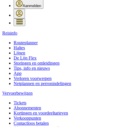
Aanmelden
Reisinfo
Routeplanner
Haltes
Lijnen
De Lijn Flex
Storingen en omleidingen
Tips, info en nieuws
App
Verloren voorwerpen
Netplannen en perronindelingen
Vervoerbewijzen
Tickets
Abonnementen
Kortingen en voordeeltarieven
Verkooppunten
Contactloos betalen