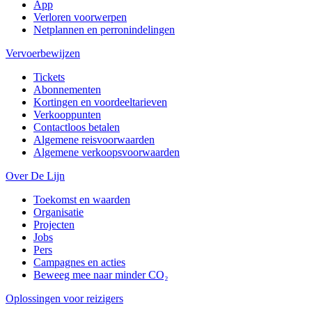
App
Verloren voorwerpen
Netplannen en perronindelingen
Vervoerbewijzen
Tickets
Abonnementen
Kortingen en voordeeltarieven
Verkooppunten
Contactloos betalen
Algemene reisvoorwaarden
Algemene verkoopsvoorwaarden
Over De Lijn
Toekomst en waarden
Organisatie
Projecten
Jobs
Pers
Campagnes en acties
Beweeg mee naar minder CO₂
Oplossingen voor reizigers