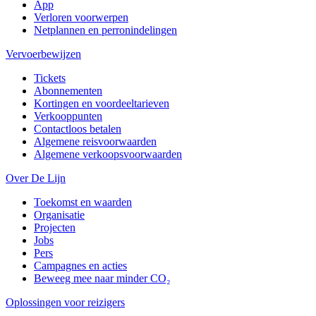
App
Verloren voorwerpen
Netplannen en perronindelingen
Vervoerbewijzen
Tickets
Abonnementen
Kortingen en voordeeltarieven
Verkooppunten
Contactloos betalen
Algemene reisvoorwaarden
Algemene verkoopsvoorwaarden
Over De Lijn
Toekomst en waarden
Organisatie
Projecten
Jobs
Pers
Campagnes en acties
Beweeg mee naar minder CO₂
Oplossingen voor reizigers