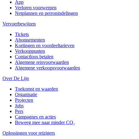
App
Verloren voorwerpen
Netplannen en perronindelingen
Vervoerbewijzen
Tickets
Abonnementen
Kortingen en voordeeltarieven
Verkooppunten
Contactloos betalen
Algemene reisvoorwaarden
Algemene verkoopsvoorwaarden
Over De Lijn
Toekomst en waarden
Organisatie
Projecten
Jobs
Pers
Campagnes en acties
Beweeg mee naar minder CO₂
Oplossingen voor reizigers